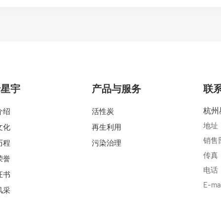
于星宇
产品与服务
联
杭州
介绍
活性炭
地址
文化
再生利用
销售部电
历程
污染治理
传真：0
荣誉
电话：0
证书
E-ma
风采