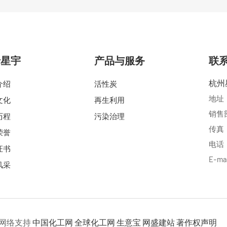
于星宇
产品与服务
联
杭州
介绍
活性炭
地址
文化
再生利用
销售部电
历程
污染治理
传真：0
荣誉
电话：0
证书
E-ma
风采
网络支持
中国化工网
全球化工网
生意宝
网盛建站
著作权声明