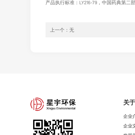
产品执行标准：LY216-79，中国药典第二
上一个：无
关
企业
企业