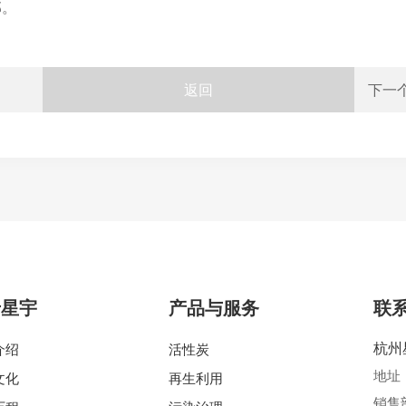
部。
返回
下一
于星宇
产品与服务
联
杭州
介绍
活性炭
地址
文化
再生利用
销售部电