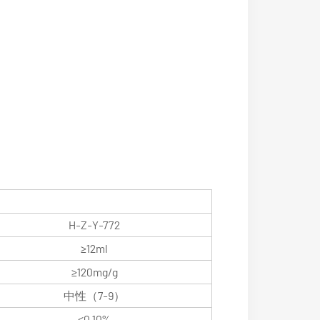
H-Z-Y-772
≥12ml
≥120mg/g
中性（7-9）
≤0.10%