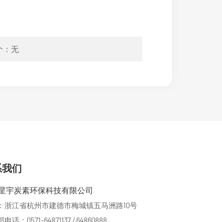
个：无
系我们
星宇炭素环保科技有限公司
：浙江省杭州市建德市梅城镇五马洲路10号
话：0571-64871137 / 64860888