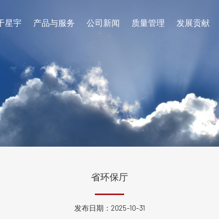
于星宇
产品与服务
公司新闻
质量管理
发展贡献
企业介绍
生产设施
循环再生
招聘岗位
活性炭
污染治理
发展历程
品质管理
专利证书
省环保厅
发布日期：2025-10-31