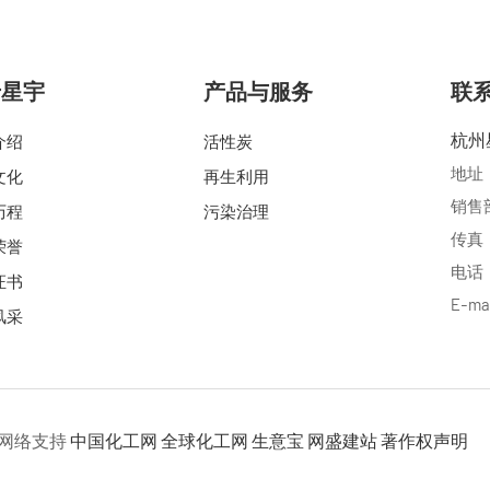
于星宇
产品与服务
联
杭州
介绍
活性炭
地址
文化
再生利用
销售部电
历程
污染治理
传真：0
荣誉
电话：0
证书
E-ma
风采
网络支持
中国化工网
全球化工网
生意宝
网盛建站
著作权声明